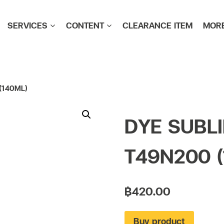
SERVICES
CONTENT
CLEARANCE ITEM
MOR
(140ML)
DYE SUBL
T49N200 (
฿
420.00
Alterna
Buy product