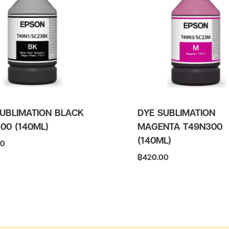
v
e
:
UBLIMATION BLACK
DYE SUBLIMATION
00 (140ML)
MAGENTA T49N300
(140ML)
00
฿
420.00