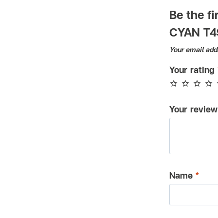
Be the f
CYAN T4
Your email addr
Your rating
Your revie
Name
*