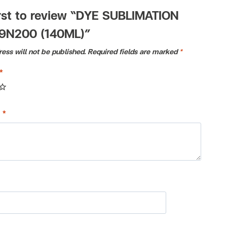
irst to review “DYE SUBLIMATION
9N200 (140ML)”
ess will not be published.
Required fields are marked
*
*
w
*