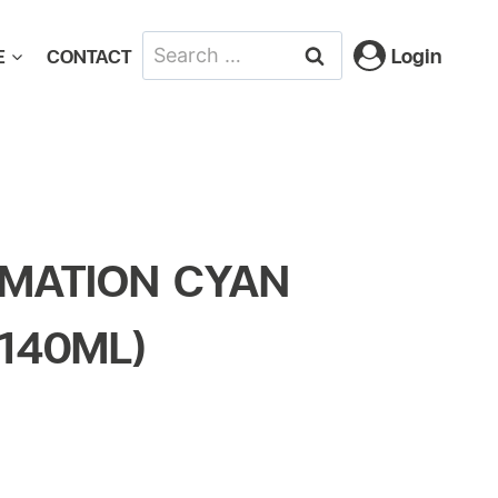
Login
E
CONTACT
IMATION CYAN
140ML)
tive: