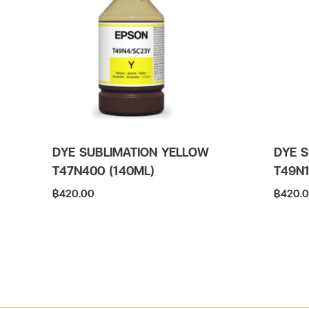
DYE SUBLIMATION YELLOW
DYE S
T47N400 (140ML)
T49N1
฿
420.00
฿
420.