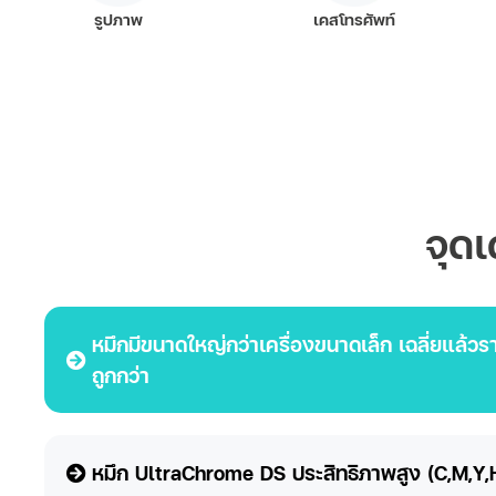
รูปภาพ
เคสโทรศัพท์
จุด
หมึกมีขนาดใหญ่กว่าเครื่องขนาดเล็ก เฉลี่ยแล้วร
ถูกกว่า
หมึก UltraChrome DS ประสิทธิภาพสูง (C,M,Y