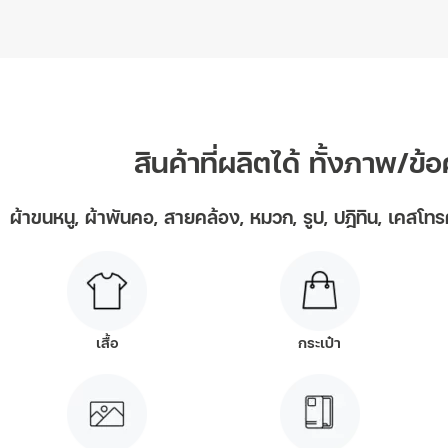
สินค้าที่ผลิตได้ ทั้งภาพ/ข
ผ้าขนหนู, ผ้าพันคอ, สายคล้อง, หมวก, รูป, ปฎิทิน, เคสโทร
เสื้อ
กระเป๋า