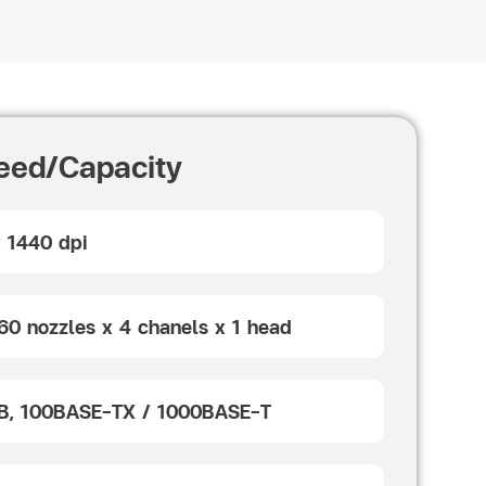
eed/Capacity
x 1440 dpi
360 nozzles x 4 chanels x 1 head
SB, 100BASE-TX / 1000BASE-T