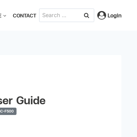
Login
E
CONTACT
er Guide
 SC-F500