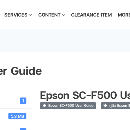
SERVICES
CONTENT
CLEARANCE ITEM
MOR
r Guide
Epson SC-F500 Us
1
Epson SC-F500 User Guide
คู่มือ Epson
5.3 MB