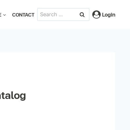
Login
E
CONTACT
talog